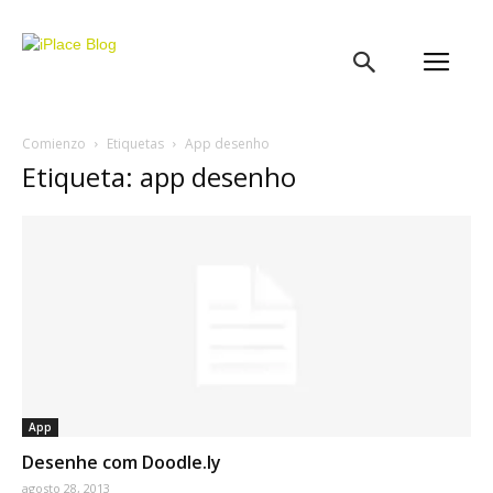
iPlace
Blog
Comienzo
Etiquetas
App desenho
Etiqueta: app desenho
App
Desenhe com Doodle.ly
agosto 28, 2013