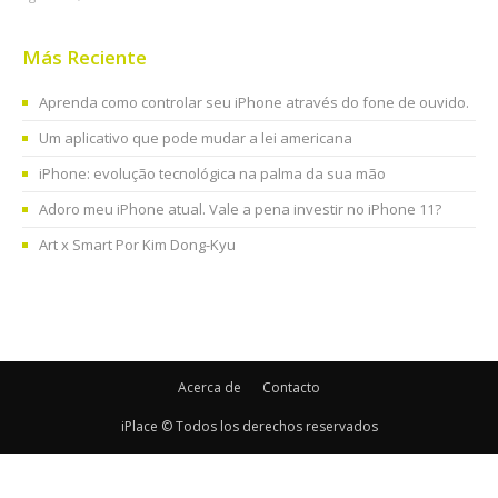
Más Reciente
Aprenda como controlar seu iPhone através do fone de ouvido.
Um aplicativo que pode mudar a lei americana
iPhone: evolução tecnológica na palma da sua mão
Adoro meu iPhone atual. Vale a pena investir no iPhone 11?
Art x Smart Por Kim Dong-Kyu
Acerca de
Contacto
iPlace © Todos los derechos reservados