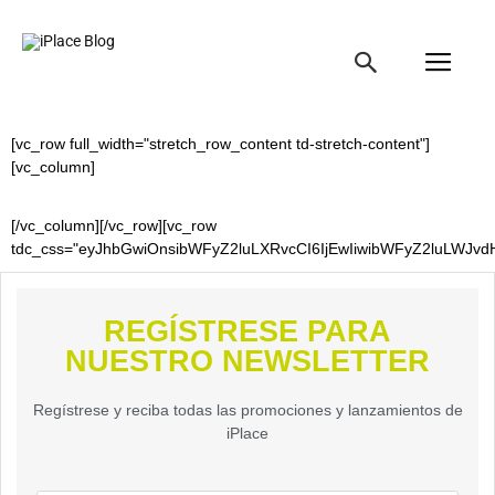
iPlace
Blog
[vc_row full_width="stretch_row_content td-stretch-content"]
[vc_column]
[/vc_column][/vc_row][vc_row
tdc_css="eyJhbGwiOnsibWFyZ2luLXRvcCI6IjEwIiwibWFyZ2luLWJvdH
REGÍSTRESE PARA
NUESTRO NEWSLETTER
Regístrese y reciba todas las promociones y lanzamientos de
iPlace