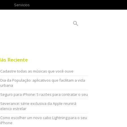
Servicios
ás Reciente
Cadastre todas as músicas que você ouve
Dia da População: aplicativos que facilitam a vida
urbana
Seguro para iPhone: 5 razões para contratar o seu
Severance: série exclusiva da Apple reunirá
elenco estrelar
Como escolher um novo cabo Lightning para o seu
iPhone