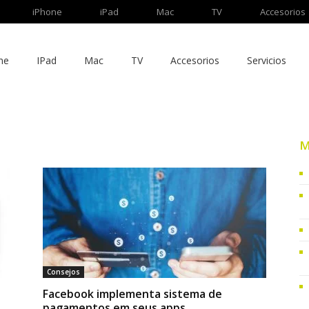
iPhone
iPad
Mac
TV
Accesorios
ne
IPad
Mac
TV
Accesorios
Servicios
M
Consejos
Facebook implementa sistema de
pagamentos em seus apps