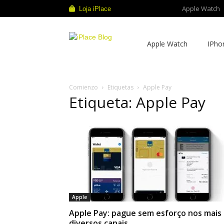
Apple Watch
Loja iPlace
iPlace
Apple Watch
IPho
Blog
Comienzo
Etiquetas
Apple Pay
Etiqueta: Apple Pay
Apple
Apple Pay: pague sem esforço nos mais
diversos canais