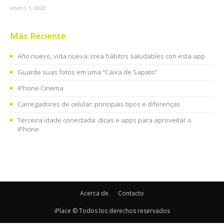
enero 1, 2020
Más Reciente
Año nuevo, vida nueva: crea hábitos saludables con esta app
Guarde suas fotos em uma “Caixa de Sapato”
iPhone Cinema
Carregadores de celular: principais tipos e diferenças
Terceira idade conectada: dicas e apps para aproveitar o
iPhone
Acerca de
Contacto
iPlace © Todos los derechos reservados