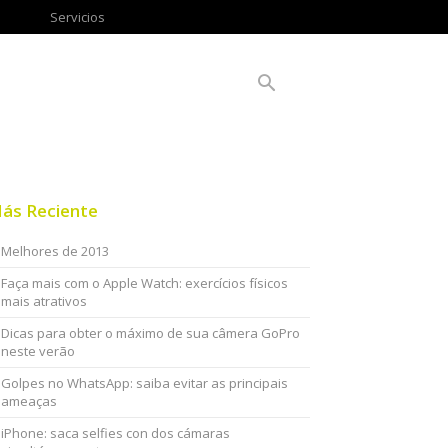
Servicios
ás Reciente
Melhores de 2013
Faça mais com o Apple Watch: exercícios físicos
mais atrativos
Dicas para obter o máximo de sua câmera GoPro
neste verão
Golpes no WhatsApp: saiba evitar as principais
ameaças
iPhone: saca selfies con dos cámaras