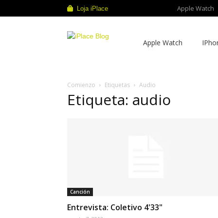
Apple Watch
Loja iPlace
iPlace
Apple Watch
IPho
Blog
Comienzo
Etiquetas
Audio
Etiqueta: audio
Canción
Entrevista: Coletivo 4'33"