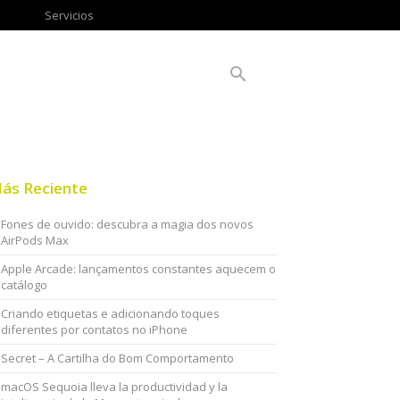
Servicios
ás Reciente
Fones de ouvido: descubra a magia dos novos
AirPods Max
Apple Arcade: lançamentos constantes aquecem o
catálogo
Criando etiquetas e adicionando toques
diferentes por contatos no iPhone
Secret – A Cartilha do Bom Comportamento
macOS Sequoia lleva la productividad y la