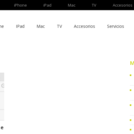
iPhone
iPad
Mac
TV
Accesorios
ne
IPad
Mac
TV
Accesorios
Servicios
M
 e