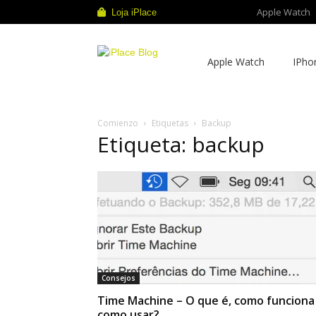
Apple Watch
Loja iPlace
iPlace
Apple Watch
IPho
Blog
Comienzo
Etiquetas
Backup
Etiqueta: backup
Consejos
Time Machine – O que é, como funciona
como usar?