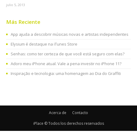
julio 5, 2013
Más Reciente
App ajuda a descobrir músicas novas e artistas independentes
Elysium é destaque na iTunes Store
Senhas: como ter certeza de que você está seguro com elas?
Adoro meu iPhone atual. Vale a pena investir no iPhone 11?
Inspiração e tecnologia: uma homenagem ao Dia do Graffiti
Acerca de
Contacto
iPlace © Todos los derechos reservados