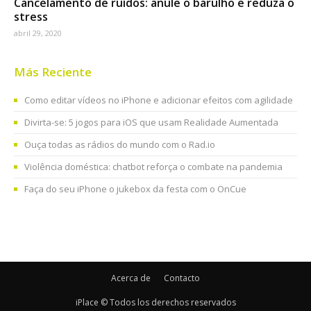
Cancelamento de ruídos: anule o barulho e reduza o
stress
abril 29, 2020
Más Reciente
Como editar vídeos no iPhone e adicionar efeitos com agilidade
Divirta-se: 5 jogos para iOS que usam Realidade Aumentada
Ouça todas as rádios do mundo com o Rad.io
Violência doméstica: chatbot reforça o combate na pandemia
Faça do seu iPhone o jukebox da festa com o OnCue
Acerca de
Contacto
iPlace © Todos los derechos reservados