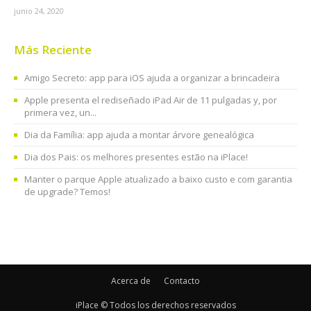
junio 24, 2020
Más Reciente
Amigo Secreto: app para iOS ajuda a organizar a brincadeira
Apple presenta el rediseñado iPad Air de 11 pulgadas y, por
primera vez, un...
Dia da Família: app ajuda a montar árvore genealógica
Dia dos Pais: os melhores presentes estão na iPlace!
Manter o parque Apple atualizado a baixo custo e com garantia
de upgrade? Temos!
Acerca de
Contacto
iPlace © Todos los derechos reservados