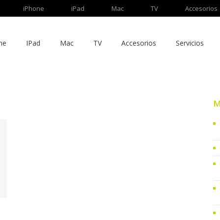
iPhone
iPad
Mac
TV
Accesorios
ne
IPad
Mac
TV
Accesorios
Servicios
M