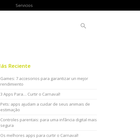
Servicios
ás Reciente
Games: 7 accesorios para garantizar un mejor
rendimiento
3 Apps Para… Curtir o Carnaval!
Pets: apps ajudam a cuidar de seus animais de
estimação
Controles parentais: para uma infância digital mais
segura
Os melhores apps para curtir o Carnaval!