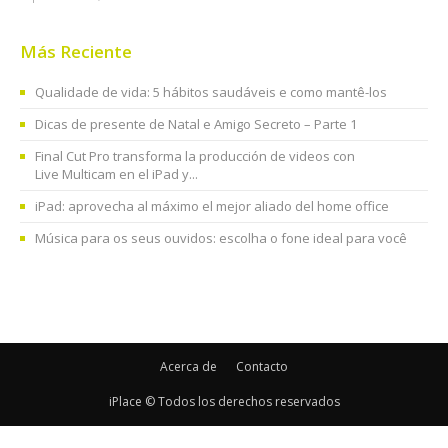
Más Reciente
Qualidade de vida: 5 hábitos saudáveis e como mantê-los
Dicas de presente de Natal e Amigo Secreto – Parte 1
Final Cut Pro transforma la producción de videos con
Live Multicam en el iPad y...
iPad: aprovecha al máximo el mejor aliado del home office
Música para os seus ouvidos: escolha o fone ideal para você
Acerca de
Contacto
iPlace © Todos los derechos reservados