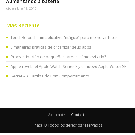
Aumentando a bateria
diciembre 19, 2013
Más Reciente
TouchRetouch, um aplicativo “mágico” para melhorar fotos
5 maneiras práticas de organizar seus apps
Procrastinación de pequeñas tareas: cómo evitarlo?
Apple revela el Apple Watch Series 8 y el nuevo Apple Watch SE
Secret – A Cartilha do Bom Comportamento
Acerca de
Contacto
iPlace © Todos los derechos reservados