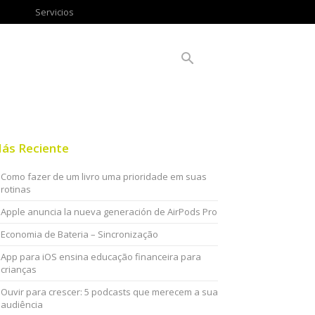
Servicios
ás Reciente
Como fazer de um livro uma prioridade em suas
rotinas
Apple anuncia la nueva generación de AirPods Pro
Economia de Bateria – Sincronização
App para iOS ensina educação financeira para
crianças
Ouvir para crescer: 5 podcasts que merecem a sua
audiência