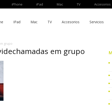
iPhone
iPad
Mac
TV
Accesorios
ne
IPad
Mac
TV
Accesorios
Servicios
em grupo
 videchamadas em grupo
M