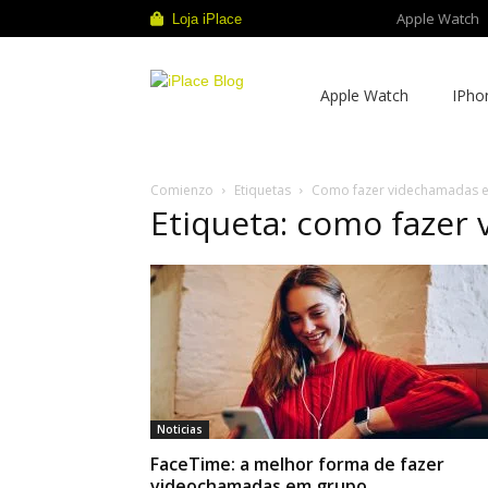
Apple Watch
Loja iPlace
iPlace
Apple Watch
IPho
Blog
Comienzo
Etiquetas
Como fazer videchamadas 
Etiqueta: como fazer
Noticias
FaceTime: a melhor forma de fazer
videochamadas em grupo