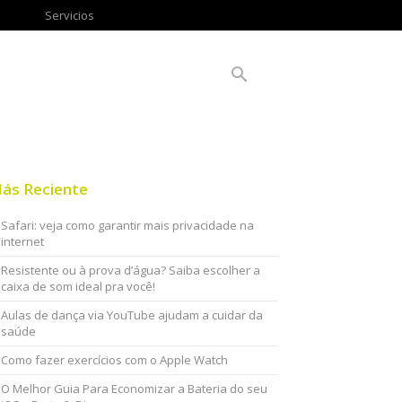
Servicios
ás Reciente
Safari: veja como garantir mais privacidade na
internet
Resistente ou à prova d’água? Saiba escolher a
caixa de som ideal pra você!
Aulas de dança via YouTube ajudam a cuidar da
saúde
Como fazer exercícios com o Apple Watch
O Melhor Guia Para Economizar a Bateria do seu