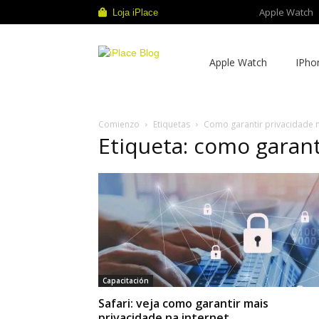
Apple Watch
Loja iPlace
iPlace
Apple Watch
IPho
Blog
Comienzo
Etiquetas
Como garantir privacidade n
Etiqueta: como garant
Capacitación
Safari: veja como garantir mais
privacidade na internet