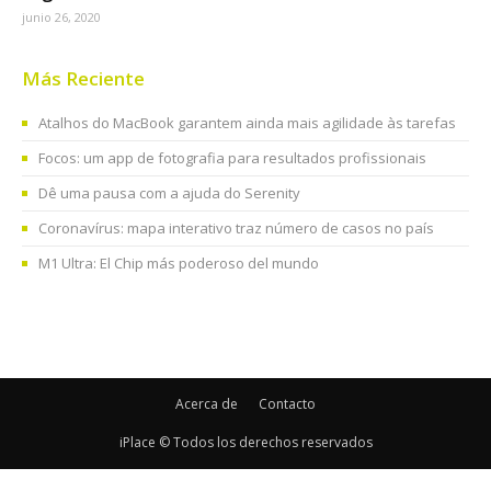
junio 26, 2020
Más Reciente
Atalhos do MacBook garantem ainda mais agilidade às tarefas
Focos: um app de fotografia para resultados profissionais
Dê uma pausa com a ajuda do Serenity
Coronavírus: mapa interativo traz número de casos no país
M1 Ultra: El Chip más poderoso del mundo
Acerca de
Contacto
iPlace © Todos los derechos reservados