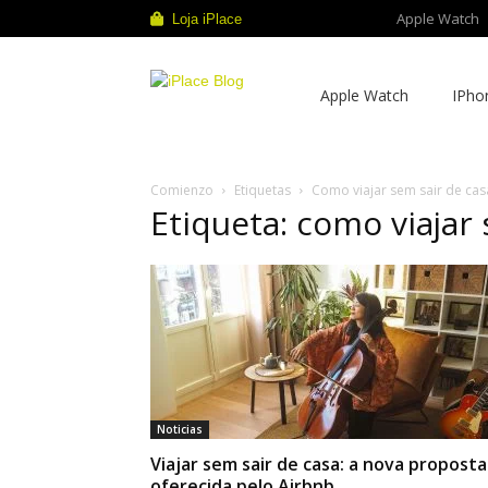
Apple Watch
Loja iPlace
iPlace
Apple Watch
IPho
Blog
Comienzo
Etiquetas
Como viajar sem sair de cas
Etiqueta: como viajar
Noticias
Viajar sem sair de casa: a nova proposta
oferecida pelo Airbnb