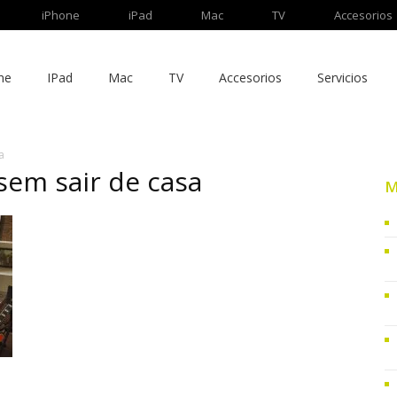
iPhone
iPad
Mac
TV
Accesorios
ne
IPad
Mac
TV
Accesorios
Servicios
a
 sem sair de casa
M