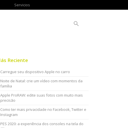
Servicios
ás Reciente
Carregue seu dispositivo Apple no carro
Noite de Natal: crie um vídeo com momentos da
família
Apple ProRAW: edite suas fotos com muito mais
precisão
Como ter mais privacidade no Facebook, Twitter e
Instagram
PES 2020: a experiência dos consoles na tela do