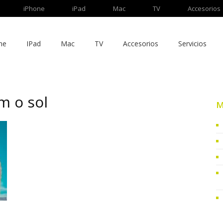
iPhone
iPad
Mac
TV
Accesorios
ne
IPad
Mac
TV
Accesorios
Servicios
m o sol
M