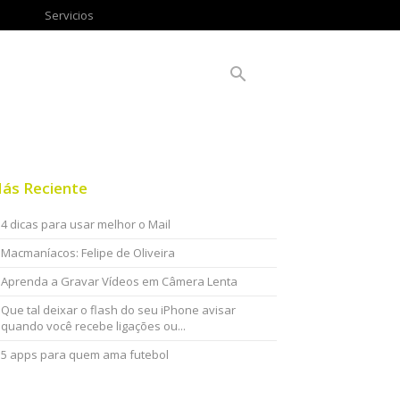
Servicios
ás Reciente
4 dicas para usar melhor o Mail
Macmaníacos: Felipe de Oliveira
Aprenda a Gravar Vídeos em Câmera Lenta
Que tal deixar o flash do seu iPhone avisar
quando você recebe ligações ou...
5 apps para quem ama futebol