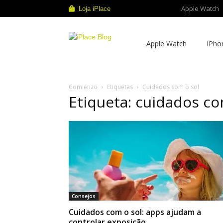
Apple Watch
Loja iPlace
iPlace
Apple Watch
IPho
Blog
Comienzo
Etiquetas
Cuidados com o sol
Etiqueta: cuidados co
Consejos
Cuidados com o sol: apps ajudam a
controlar exposição