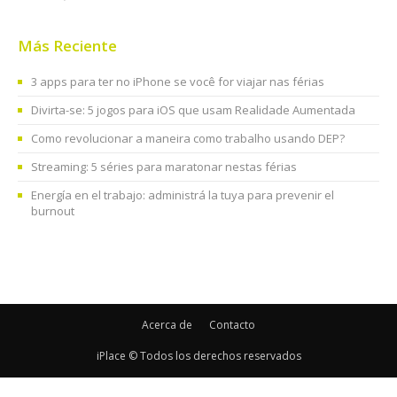
Más Reciente
3 apps para ter no iPhone se você for viajar nas férias
Divirta-se: 5 jogos para iOS que usam Realidade Aumentada
Como revolucionar a maneira como trabalho usando DEP?
Streaming: 5 séries para maratonar nestas férias
Energía en el trabajo: administrá la tuya para prevenir el
burnout
Acerca de
Contacto
iPlace © Todos los derechos reservados