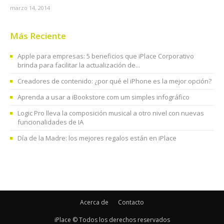
marzo 14, 2014
Más Reciente
Apple para empresas: 5 beneficios que iPlace Corporativo
brinda para facilitar la actualización de...
Creadores de contenido: ¿por qué el iPhone es la mejor opción?
Aprenda a usar a iBookstore com um simples infográfico
Logic Pro lleva la composición musical a otro nivel con nuevas
funcionalidades de IA
Día de la Madre: los mejores regalos están en iPlace
Acerca de
Contacto
iPlace © Todos los derechos reservados