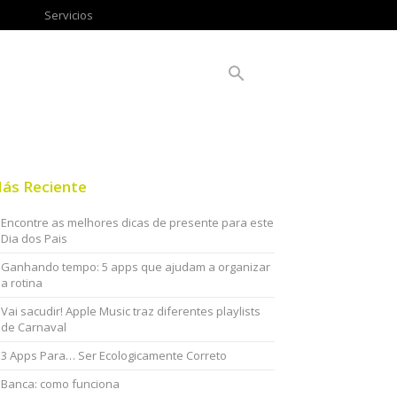
Servicios
ás Reciente
Encontre as melhores dicas de presente para este
Dia dos Pais
Ganhando tempo: 5 apps que ajudam a organizar
a rotina
Vai sacudir! Apple Music traz diferentes playlists
de Carnaval
3 Apps Para… Ser Ecologicamente Correto
Banca: como funciona