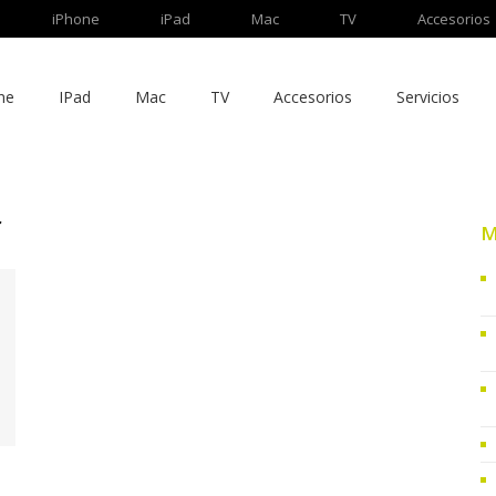
iPhone
iPad
Mac
TV
Accesorios
ne
IPad
Mac
TV
Accesorios
Servicios
r
M