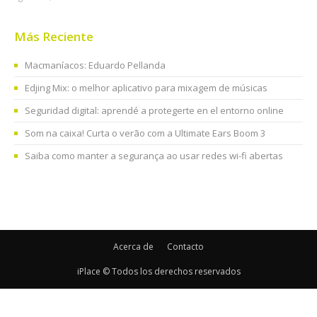
Más Reciente
Macmaníacos: Eduardo Pellanda
Edjing Mix: o melhor aplicativo para mixagem de músicas
Seguridad digital: aprendé a protegerte en el entorno online
Som na caixa! Curta o verão com a Ultimate Ears Boom 3
Saiba como manter a segurança ao usar redes wi-fi abertas
Acerca de
Contacto
iPlace © Todos los derechos reservados