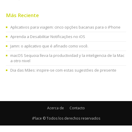
Más Reciente
Aplicativos para viagem: cinco opções bacanas para o iPhone
Aprenda a Desabilitar Notificações no iOS
Jamn: o aplicativo que é afinado como você.
macOS Sequoia lleva la productividad y la inteligencia de la Mac
a otro nivel
Dia das Mães: inspire-se com estas sugestões de presente
Acerca de
Contacto
iPlace © Todos los derechos reservados