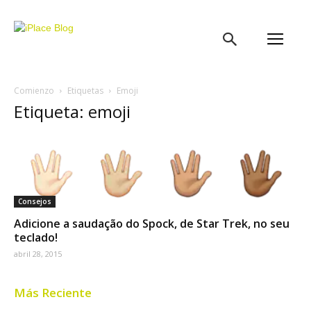
iPlace
Blog
Comienzo
Etiquetas
Emoji
Etiqueta: emoji
Consejos
Adicione a saudação do Spock, de Star Trek, no seu
teclado!
abril 28, 2015
Más Reciente