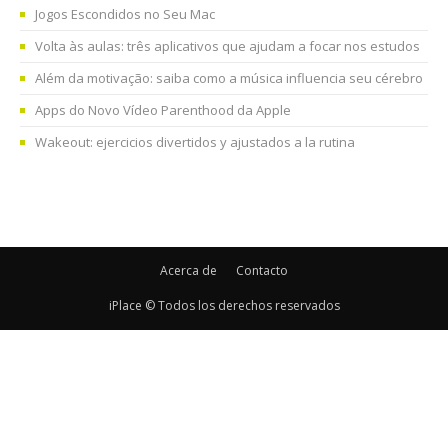
Jogos Escondidos no Seu Mac
Volta às aulas: três aplicativos que ajudam a focar nos estudos
Além da motivação: saiba como a música influencia seu cérebro
Apps do Novo Vídeo Parenthood da Apple
Wakeout: ejercicios divertidos y ajustados a la rutina
Acerca de
Contacto
iPlace © Todos los derechos reservados