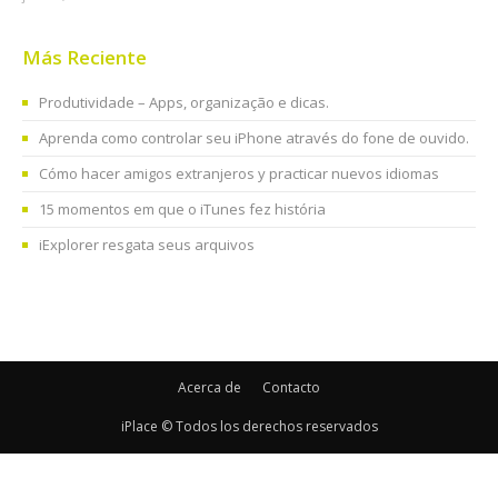
Más Reciente
Produtividade – Apps, organização e dicas.
Aprenda como controlar seu iPhone através do fone de ouvido.
Cómo hacer amigos extranjeros y practicar nuevos idiomas
15 momentos em que o iTunes fez história
iExplorer resgata seus arquivos
Acerca de
Contacto
iPlace © Todos los derechos reservados