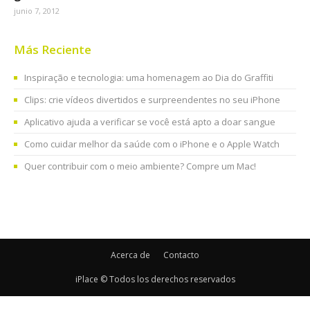
junio 7, 2012
Más Reciente
Inspiração e tecnologia: uma homenagem ao Dia do Graffiti
Clips: crie vídeos divertidos e surpreendentes no seu iPhone
Aplicativo ajuda a verificar se você está apto a doar sangue
Como cuidar melhor da saúde com o iPhone e o Apple Watch
Quer contribuir com o meio ambiente? Compre um Mac!
Acerca de
Contacto
iPlace © Todos los derechos reservados