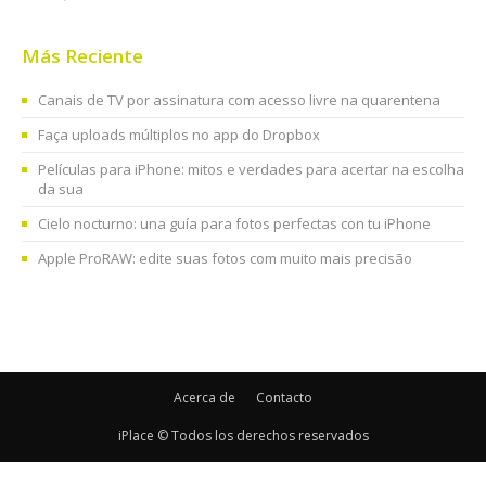
Más Reciente
Canais de TV por assinatura com acesso livre na quarentena
Faça uploads múltiplos no app do Dropbox
Películas para iPhone: mitos e verdades para acertar na escolha
da sua
Cielo nocturno: una guía para fotos perfectas con tu iPhone
Apple ProRAW: edite suas fotos com muito mais precisão
Acerca de
Contacto
iPlace © Todos los derechos reservados