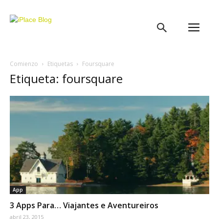
iPlace
Blog
Comienzo
Etiquetas
Foursquare
Etiqueta: foursquare
App
3 Apps Para… Viajantes e Aventureiros
abril 23, 2015