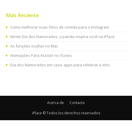
Más Reciente
Como melhorar suas fotos de comida para o Instagram
Neste Dia dos Namorados, a paixão inspira você na iPlace
As funções ocultas no Mac
Animações Para Assistir no iTunes
Dia dos Namorados em casa: apps para celebrar a dois
Acerca de
Contacto
iPlace © Todos los derechos reservados