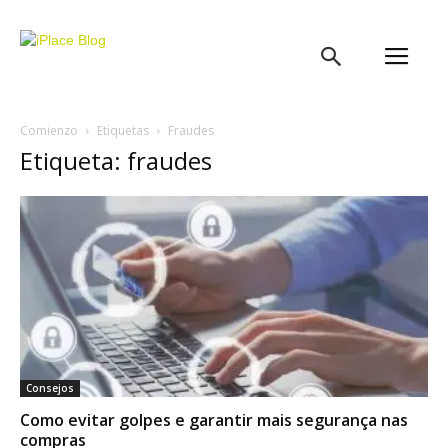
iPlace
Blog
Comienzo
Etiquetas
Fraudes
Etiqueta: fraudes
Consejos
Como evitar golpes e garantir mais segurança nas
compras