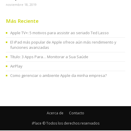
noviembre 18, 2019
Más Reciente
Apple TV+: 5 motivos para assistir ao seriado Ted Lasso
El iPad más popular de Apple ofrece aún más rendimiento y
funciones avanzadas
Título: 3 Apps Para… Monitorar a Sua Saúde
AirPlay
Como gerenciar o ambiente Apple da minha empresa?
Acerca de
Contacto
iPlace © Todos los derechos reservados