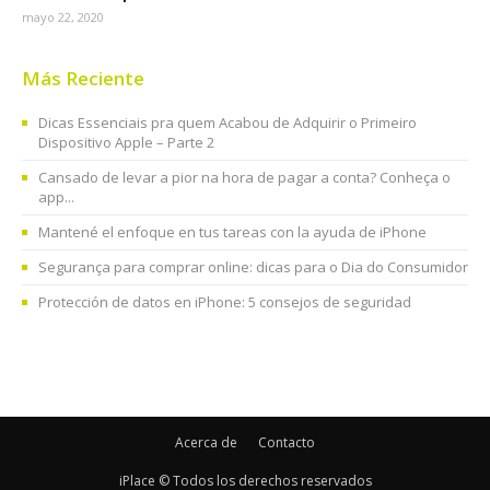
mayo 22, 2020
Más Reciente
Dicas Essenciais pra quem Acabou de Adquirir o Primeiro
Dispositivo Apple – Parte 2
Cansado de levar a pior na hora de pagar a conta? Conheça o
app...
Mantené el enfoque en tus tareas con la ayuda de iPhone
Segurança para comprar online: dicas para o Dia do Consumidor
Protección de datos en iPhone: 5 consejos de seguridad
Acerca de
Contacto
iPlace © Todos los derechos reservados