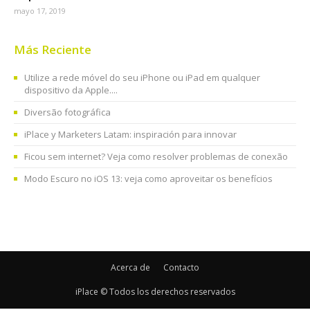
mayo 17, 2019
Más Reciente
Utilize a rede móvel do seu iPhone ou iPad em qualquer
dispositivo da Apple....
Diversão fotográfica
iPlace y Marketers Latam: inspiración para innovar
Ficou sem internet? Veja como resolver problemas de conexão
Modo Escuro no iOS 13: veja como aproveitar os benefícios
Acerca de
Contacto
iPlace © Todos los derechos reservados