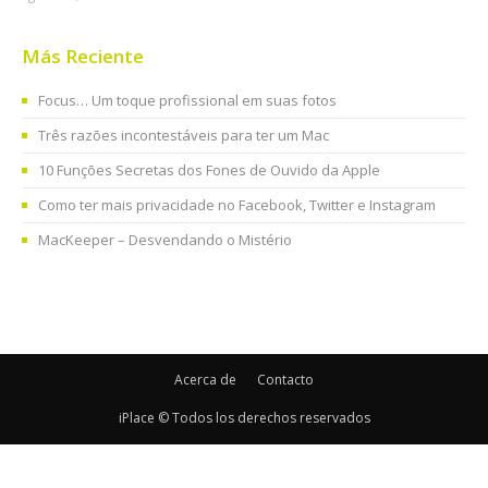
Más Reciente
Focus… Um toque profissional em suas fotos
Três razões incontestáveis para ter um Mac
10 Funções Secretas dos Fones de Ouvido da Apple
Como ter mais privacidade no Facebook, Twitter e Instagram
MacKeeper – Desvendando o Mistério
Acerca de
Contacto
iPlace © Todos los derechos reservados