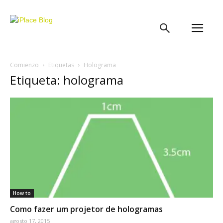
iPlace
Blog
Comienzo
Etiquetas
Holograma
Etiqueta: holograma
How to
Como fazer um projetor de hologramas
agosto 17, 2015