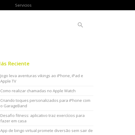
Servicios
ás Reciente
Jogo leva aventuras vikings ao iPhone, iPad e
Apple TV
Como realizar chamadas no Apple Watch
Criando toques personalizados para iPhone com
o GarageBand
Desafio fitness: aplicativo traz exercícios para
fazer em casa
App de bingo virtual promete diversão sem sair de