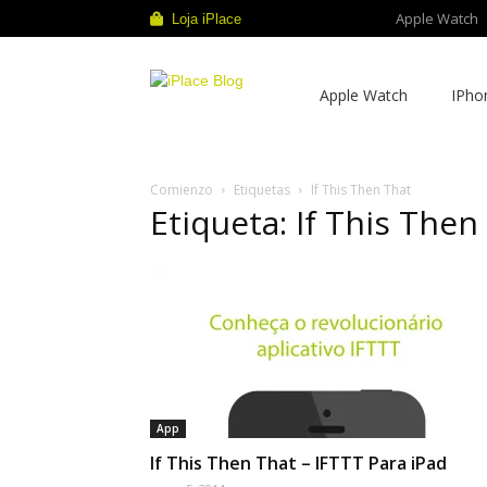
Apple Watch
Loja iPlace
iPlace
Apple Watch
IPho
Blog
Comienzo
Etiquetas
If This Then That
Etiqueta: If This Then
App
If This Then That – IFTTT Para iPad