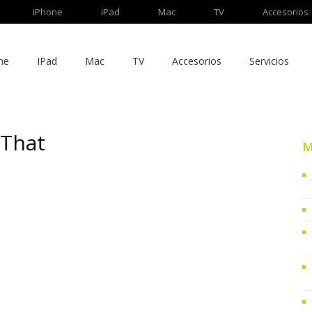
iPhone
iPad
Mac
TV
Accesorios
ne
IPad
Mac
TV
Accesorios
Servicios
 That
M