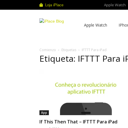
Apple Watch
Loja iPlace
iPlace
Apple Watch
IPho
Blog
Comienzo
Etiquetas
IFTTT Para iPad
Etiqueta: IFTTT Para i
App
If This Then That – IFTTT Para iPad