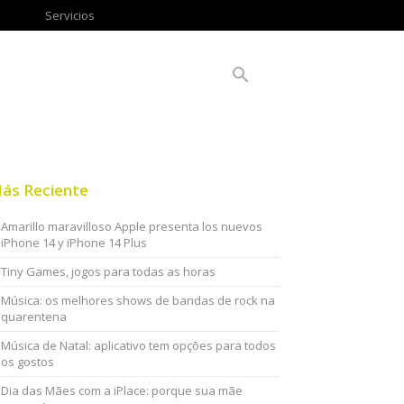
Servicios
ás Reciente
Amarillo maravilloso Apple presenta los nuevos
iPhone 14 y iPhone 14 Plus
Tiny Games, jogos para todas as horas
Música: os melhores shows de bandas de rock na
quarentena
Música de Natal: aplicativo tem opções para todos
os gostos
Dia das Mães com a iPlace: porque sua mãe