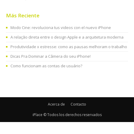
Más Reciente
Modo Cine: revoluciona tus videos con el nuevo iPhone
A relação direta entre o design Apple e a arquitetura moderna
Produtividade x estresse: como as pausas melhoram o trabalho
Dicas Pra Dominar a Câmera do seu iPhone!
Como funcionam as contas de usuário?
Acerca de
Contacto
iPlace © Todos los derechos reservados