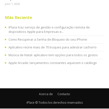
julio 1, 2020
Más Reciente
iPlace traz serviço de gestão e configuração remota de
dispositivos Apple para Empresas e...
Como Recuperar a Senha de Bloqueio do seu iPhone
Aplicativo reúne mais de 70 truques para adestrar cachorro
Música de Natal: aplicativo tem opções para todos os gostos
Apple Arcade: lançamentos constantes aquecem o catálogo
Acerca de
Contacto
iPlace © Todos los derechos reservados