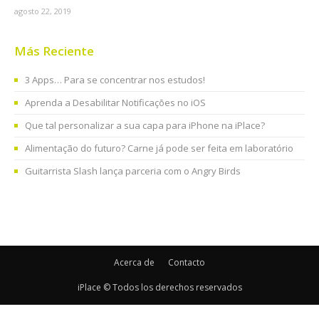
agosto 22, 2019
Más Reciente
3 Apps… Para se concentrar nos estudos!
Aprenda a Desabilitar Notificações no iOS
Que tal personalizar a sua capa para iPhone na iPlace?
Alimentação do futuro? Carne já pode ser feita em laboratório
Guitarrista Slash lança parceria com o Angry Birds
Acerca de
Contacto
iPlace © Todos los derechos reservados