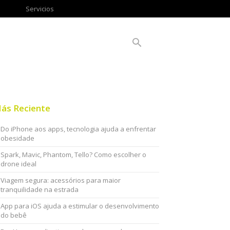
Servicios
ás Reciente
Do iPhone aos apps, tecnologia ajuda a enfrentar
obesidade
Spark, Mavic, Phantom, Tello? Como escolher o
drone ideal
Viagem segura: acessórios para maior
tranquilidade na estrada
App para iOS ajuda a estimular o desenvolvimento
do bebê