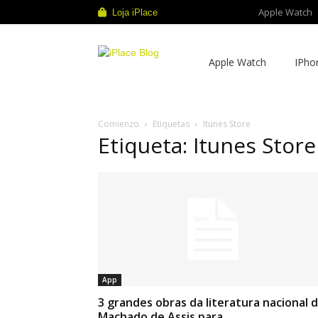
Apple Watch
Loja iPlace
iPlace
Apple Watch
IPho
Blog
Comienzo
Etiquetas
Itunes Store
Etiqueta: Itunes Store
App
3 grandes obras da literatura nacional 
Machado de Assis para...