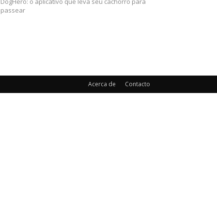
DogHero: o aplicativo que leva seu cachorro para
passear
Acerca de
Contacto