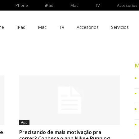
iPhone
iPad
Mac
TV
Accesorios
ne
IPad
Mac
TV
Accesorios
Servicios
M
App
de
Precisando de mais motivação pra
correr? Conheça o app Nike+ Running