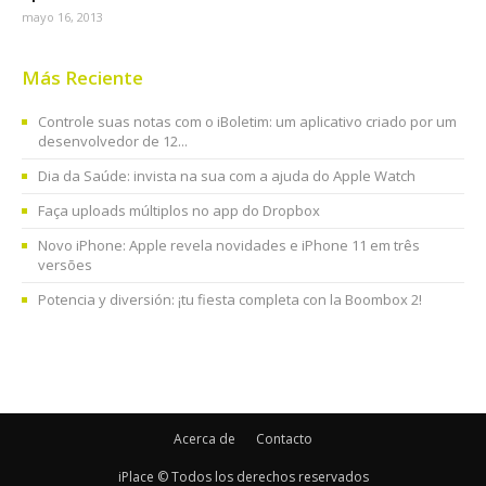
mayo 16, 2013
Más Reciente
Controle suas notas com o iBoletim: um aplicativo criado por um
desenvolvedor de 12...
Dia da Saúde: invista na sua com a ajuda do Apple Watch
Faça uploads múltiplos no app do Dropbox
Novo iPhone: Apple revela novidades e iPhone 11 em três
versões
Potencia y diversión: ¡tu fiesta completa con la Boombox 2!
Acerca de
Contacto
iPlace © Todos los derechos reservados