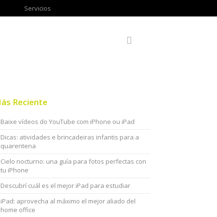
Servicios
ás Reciente
Baixe vídeos do YouTube com iPhone ou iPad
Dicas: atividades e brincadeiras infantis para a
quarentena
Cielo nocturno: una guía para fotos perfectas con
tu iPhone
Descubrí cuál es el mejor iPad para estudiar
iPad: aprovecha al máximo el mejor aliado del
home office