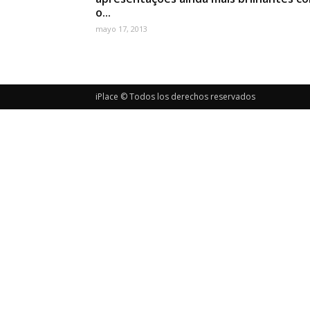
o...
mayo 17, 2013
iPlace © Todos los derechos reservados