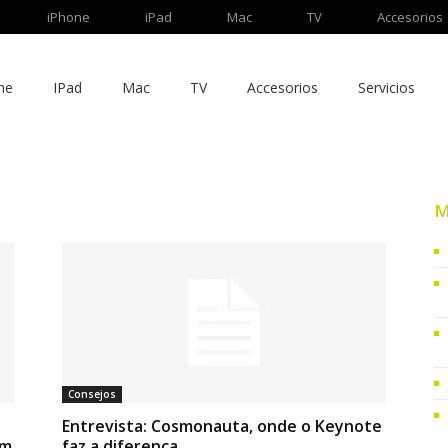
iPhone
iPad
Mac
TV
Accesorios
ne
IPad
Mac
TV
Accesorios
Servicios
M
Consejos
Entrevista: Cosmonauta, onde o Keynote
om
faz a diferença