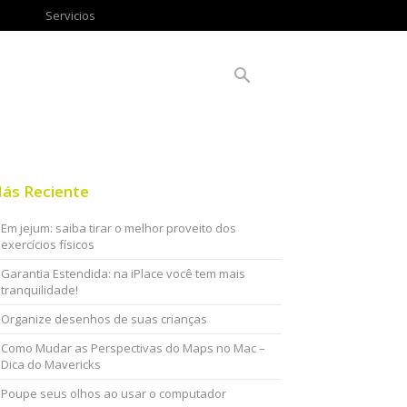
Servicios
ás Reciente
Em jejum: saiba tirar o melhor proveito dos
exercícios físicos
Garantia Estendida: na iPlace você tem mais
tranquilidade!
Organize desenhos de suas crianças
Como Mudar as Perspectivas do Maps no Mac –
Dica do Mavericks
Poupe seus olhos ao usar o computador