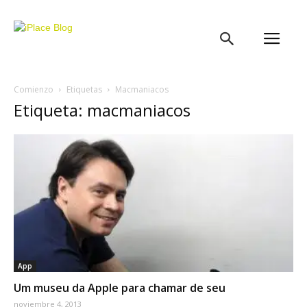
iPlace
Blog
Comienzo
Etiquetas
Macmaniacos
Etiqueta: macmaniacos
App
Um museu da Apple para chamar de seu
noviembre 4, 2013