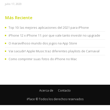
julio 17, 2020
Más Reciente
Top 10: las mejores aplicaciones del 2021 para iPhone
iPhone 12 x iPhone 11: por que vale tanto investir no upgrade
O maravilhoso mundo dos jogos na App Store
Vai sacudir! Apple Music traz diferentes playlists de Carnaval
Como comprimir suas fotos do iPhone no Mac
Acerca de
Contacto
iPlace © Todos los derechos reservados