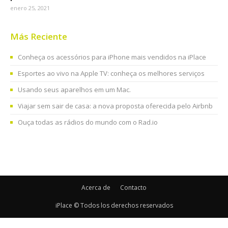
enero 25, 2021
Más Reciente
Conheça os acessórios para iPhone mais vendidos na iPlace
Esportes ao vivo na Apple TV: conheça os melhores serviços
Usando seus aparelhos em um Mac.
Viajar sem sair de casa: a nova proposta oferecida pelo Airbnb
Ouça todas as rádios do mundo com o Rad.io
Acerca de
Contacto
iPlace © Todos los derechos reservados