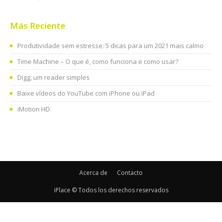
Más Reciente
Produtividade sem estresse: 5 dicas para um 2021 mais calmo
Time Machine – O que é, como funciona e como usar?
Digg, um reader simples
Baixe vídeos do YouTube com iPhone ou iPad
iMotion HD
Acerca de
Contacto
iPlace © Todos los derechos reservados