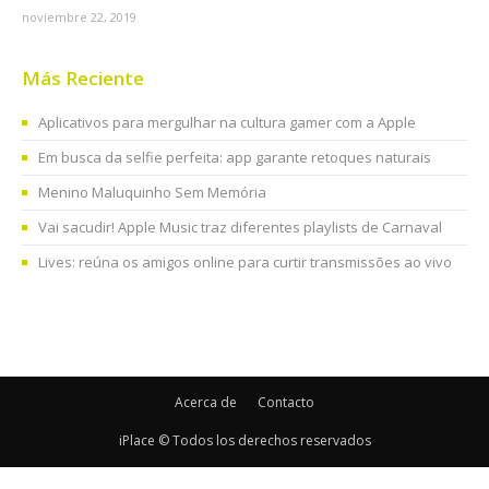
noviembre 22, 2019
Más Reciente
Aplicativos para mergulhar na cultura gamer com a Apple
Em busca da selfie perfeita: app garante retoques naturais
Menino Maluquinho Sem Memória
Vai sacudir! Apple Music traz diferentes playlists de Carnaval
Lives: reúna os amigos online para curtir transmissões ao vivo
Acerca de
Contacto
iPlace © Todos los derechos reservados