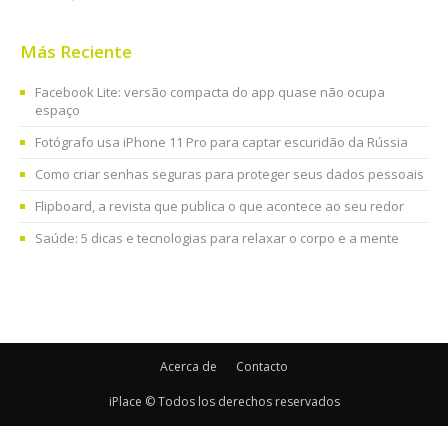
Más Reciente
Facebook Lite: versão compacta do app quase não ocupa
espaço
Fotógrafo usa iPhone 11 Pro para captar escuridão da Rússia
Como criar senhas seguras para proteger seus dados pessoais
Flipboard, a revista que publica o que acontece ao seu redor
Saúde: 5 dicas e tecnologias para relaxar o corpo e a mente
Acerca de
Contacto
iPlace © Todos los derechos reservados