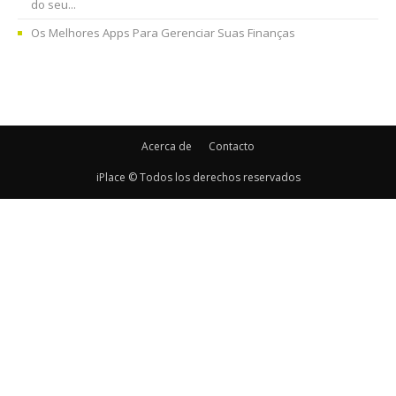
do seu...
Os Melhores Apps Para Gerenciar Suas Finanças
Acerca de
Contacto
iPlace © Todos los derechos reservados