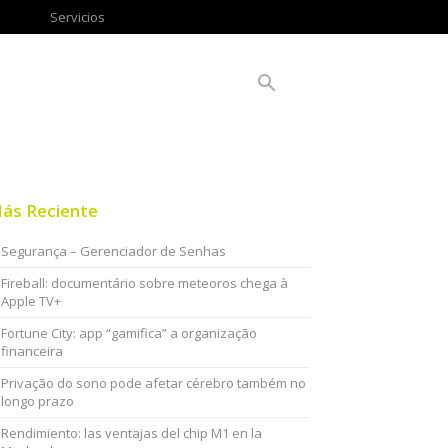
Servicios
ás Reciente
Segurança – Gerenciador de Senhas
Fireball: documentário sobre meteoros chega à
Apple TV+
Fortune City: app “gamifica” a organização
financeira
Privação do sono pode afetar cérebro também no
longo prazo
Rendimiento: las ventajas del chip M1 en la