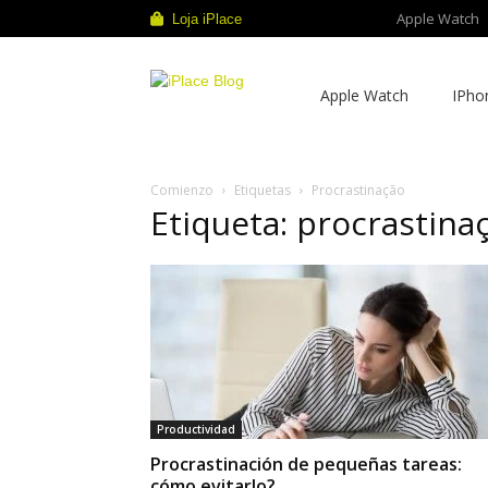
Apple Watch
Loja iPlace
iPlace
Apple Watch
IPho
Blog
Comienzo
Etiquetas
Procrastinação
Etiqueta: procrastina
Productividad
Procrastinación de pequeñas tareas:
cómo evitarlo?