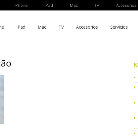
iPhone
iPad
Mac
TV
Accesorios
ne
IPad
Mac
TV
Accesorios
Servicios
ção
M