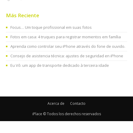
Más Reciente
Focus… Um toque profissional em suas fotos
Fotos em casa: 4 truques para registrar momentos em família
Aprenda como controlar seu iPhone através do fone de ouvido.
Consejo de asistencia técnica: ajustes de seguridad en iPhone
Eu Vô: um app de transporte dedicado à terceira idade
Acerca de
Contacto
iPlace © Todos los derechos reservados