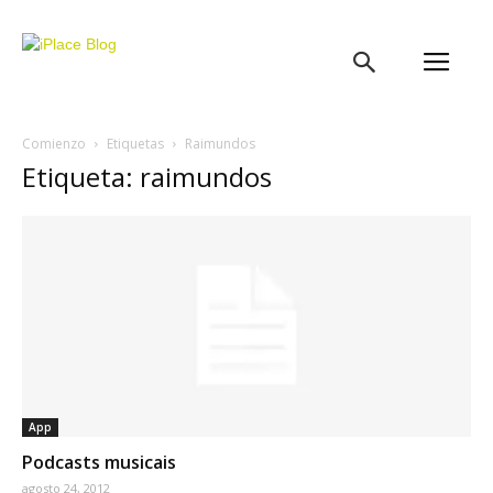
iPlace
Blog
Comienzo
Etiquetas
Raimundos
Etiqueta: raimundos
App
Podcasts musicais
agosto 24, 2012