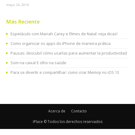
mayo 26, 2014
Más Reciente
Espetáculo com Mariah Carey e filmes de Natal: veja dicas!
Como organizar os apps do iPhone de maneira prática
Pausas: descubrí cómo usarlas para aumentar la productividad
Som na caixa! E olho na saúde
Para se divertir e compartilhar: como criar Memoji no iOS 13
Acerca de
Contacto
iPlace © Todos los derechos reservados